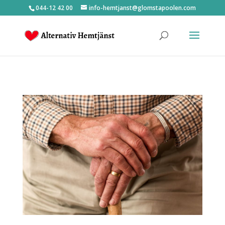
044-12 42 00
info-hemtjanst@glomstapoolen.com