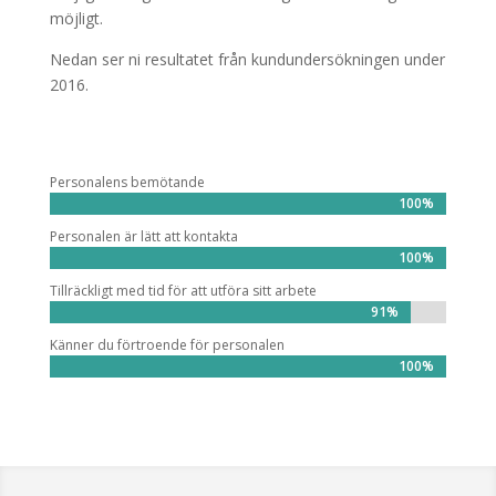
möjligt.
Nedan ser ni resultatet från kundundersökningen under
2016.
Personalens bemötande
100%
100%
Personalen är lätt att kontakta
100%
100%
Tillräckligt med tid för att utföra sitt arbete
91%
91%
Känner du förtroende för personalen
100%
100%